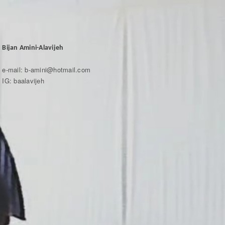
Bijan Amini-Alavijeh
e-mail: b-amini@hotmail.com
IG: baalavijeh